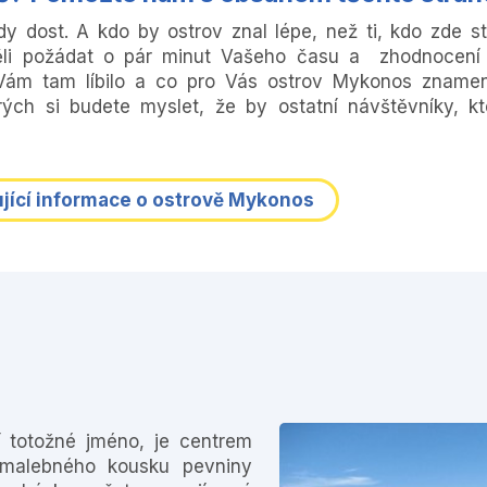
y dost. A kdo by ostrov znal lépe, než ti, kdo zde str
i požádat o pár minut Vašeho času a zhodnocení 
Vám tam líbilo a co pro Vás ostrov Mykonos zname
rých si budete myslet, že by ostatní návštěvníky, kt
jící informace o ostrově Mykonos
í totožné jméno, je centrem
o malebného kousku pevniny