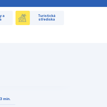
y a
Turistická
a
střediska
❯
3 min.