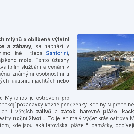
ch mlýnů a oblíbená výletní
ace a zábavy
, se nachází v
mimo jiné i třeba
Santorini
,
jského moře. Tento úžasný
 kvalitním službám a cenám v
jména známými osobnostmi a
 svých luxusních jachtách nebo
e Mykonos je ostrovem pro
uspokojí požadavky každé peněženky. Kdo by si přece nec
ích i větších
zálivů
a
zátok
, barevné
pláže
,
kas
estrý
noční život
... To je jen malý výčet krás ostrova 
tom, kde jsou jaká letoviska, pláže či památky, podívej