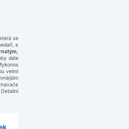
 která se
edaří, a
rnatým,
aby dále
 Mykonos
sou velmi
ivnějším
znavače
Detailní
ek