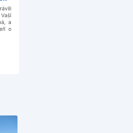
ávili
Vaší
ná, a
eří o