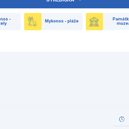
nos -
Památk
Mykonos - pláže
tely
muze