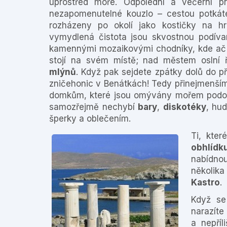
uprostřed moře. Odpolední a večerní 
nezapomenutelné kouzlo – cestou potká
rozházeny po okolí jako kostičky na hr
vymydlená čistota jsou skvostnou podíva
kamennými mozaikovými chodníky, kde ač j
stojí na svém místě; nad městem oslní 
mlýnů
. Když pak sejdete zpátky dolů do př
zničehonic v Benátkách! Tedy přinejmenš
domkům, které jsou omývány mořem podobn
samozřejmě nechybí
bary
,
diskotéky
, hu
šperky a oblečením.
Ti, kter
obhlídk
nabídno
několik
Kastro
.
Když se
narazíte
a nepříl