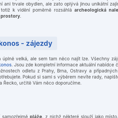
í ani trvale obydlen, ale zato oplývá jinou unikátní zaj
 totiž k vidění poměrně rozsáhlá
archeologická nale
 prostory
.
onos - zájezdy
úplně velká, ale sem tam něco najít lze. Všechny zá
konos
. Jsou zde kompletní informace aktuální nabídce 
nostech odletu z Prahy, Brna, Ostravy a případných
otřebujete. Pokud si sami s výběrem nevíte rady, napiš
na Řecko, určitě Vám něco doporučíme.
ří samozřejmě
pláže
, z nichž některé slouží jako místo