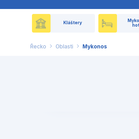
Myko
Kláštery
ho
Řecko
Oblasti
Mykonos
❮