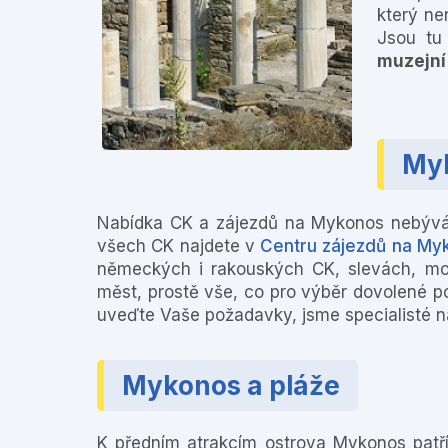
který nen
Jsou tu
muzejní
Myk
Nabídka CK a zájezdů na Mykonos nebývá 
všech CK najdete v
Centru zájezdů na My
německých i rakouských CK, slevách, mož
měst, prostě vše, co pro výběr dovolené p
uveďte Vaše požadavky, jsme specialisté 
Mykonos a pláže
K předním atrakcím ostrova Mykonos pat