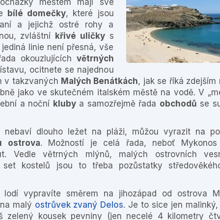
procházky městem mají své
te
bílé domečky
, které jsou
aní a jejichž ostré rohy a
nou, zvláštní
křivé uličky
s
ediná linie není přesná, vše
řada okouzlujících
větrných
ístavu, ocitnete se najednou
ím v takzvaných
Malých Benátkách
, jak se říká zdejším
ě jako ve skutečném italském městě na vodě. V „me
dební a noční
kluby
a samozřejmě řada
obchodů
se su
é nebaví dlouho ležet na pláži, můžou vyrazit na p
u ostrova
. Možností je celá řada, neboť Mykono
ut. Vedle větrných mlýnů, malých ostrovních ves
a set kostelů jsou to třeba pozůstatky středověkéh
 lodí vypravíte směrem na jihozápad od ostrova M
 na malý
ostrůvek zvaný Delos
. Je to sice jen malinký
iš zelený kousek pevniny (jen necelé 4 kilometry čtv