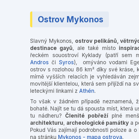
Ostrov Mykonos
Slavný Mykonos,
ostrov pelikánů, větrný
destinace gayů
, ale také místo
inspir
řeckém souostroví Kyklady (patří sem 
Andros
či
Syros
), omýváno vodami Ege
ostrov s rozlohou 86 km² díky své kráse,
mírně vyšších relacích je vyhledáván ze
movitější klientelou, která sem přijíždí na
leteckými linkami z
Athén
.
To však v žádném případě neznamená, ž
bohaté. Najít se tu dá spousta míst, která 
tu nádheru?
Členité pobřeží
plné menš
architekturu
,
archeologické památky
a p
Pokud Vás zajímají podrobnosti poloze a o 
na stránku
Mykonos - mapa ostrova
.