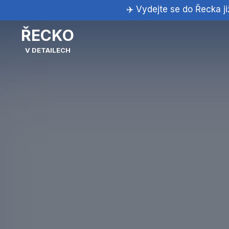
✈️ Vydejte se do Řecka j
ŘECKO
V DETAILECH