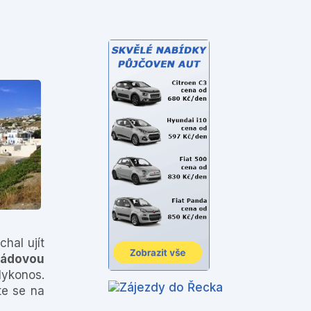
hal ujít
kádovou
Mykonos.
te se na