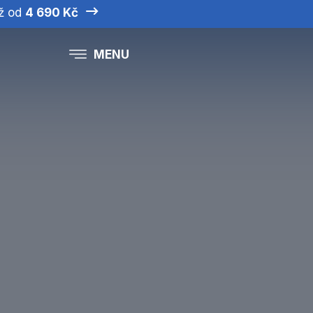
iž od
4 690 Kč
MENU