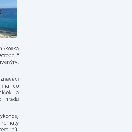
 několika
tropoli“
venýry,
oznávací
s má co
niček a
o hradu
ykonos,
, hornatý
ereční),