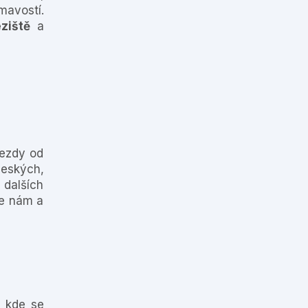
ímavostí.
ziště
a
jezdy od
českých,
 dalších
te nám a
, kde se