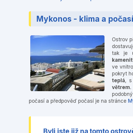
Mykonos - klima a počas
Ostrov p
dostavuj
tak je 
kameni
ve vnitr
pokryt h
teplá
, 
větrem
podobnýc
počasí a předpověď počasí je na stránce
M
Byli jste již na tomto ost