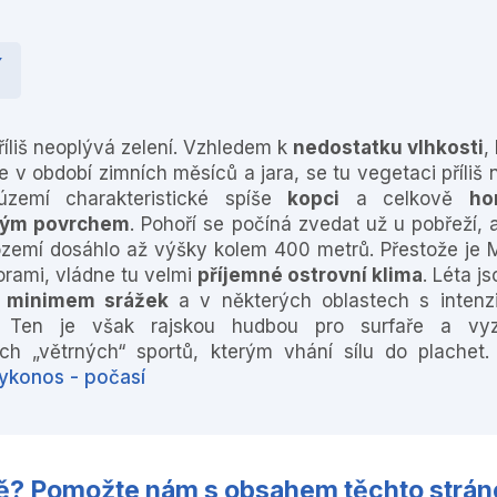
í
říliš neoplývá zelení. Vzhledem k
nedostatku vlhkosti
,
e v období zimních měsíců a jara, se tu vegetaci příliš n
území charakteristické spíše
kopci
a celkově
ho
tým povrchem
. Pohoří se počíná zvedat už u pobřeží, 
ozemí dosáhlo až výšky kolem 400 metrů. Přestože je
orami, vládne tu velmi
příjemné ostrovní klima
. Léta j
s
minimem srážek
a v některých oblastech s intenz
. Ten je však rajskou hudbou pro surfaře a vy
h „větrných“ sportů, kterým vhání sílu do plachet. 
ykonos - počasí
rově? Pomožte nám s obsahem těchto strán