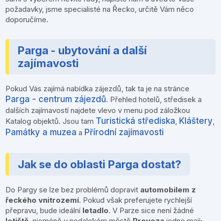
požadavky, jsme specialisté na Řecko, určitě Vám něco
doporučíme.
Parga - ubytování a další
zajímavosti
Pokud Vás zajímá nabídka zájezdů, tak ta je na stránce
Parga - centrum zájezdů
. Přehled hotelů, středisek a
dalších zajímavostí najdete vlevo v menu pod záložkou
Turistická střediska
Kláštery
Katalog objektů. Jsou tam
,
,
Památky a muzea
Přírodní zajímavosti
a
Jak se do oblasti Parga dostat?
Do Pargy se lze bez problémů dopravit
automobilem z
řeckého vnitrozemí
. Pokud však preferujete rychlejší
přepravu, bude ideální
letadlo
. V Parze sice není žádné
letiště
, nicméně v nedalekém městě
Preveza
jedno mají;