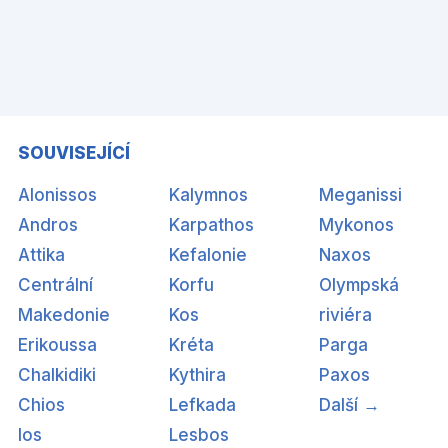
SOUVISEJÍCÍ
Alonissos
Kalymnos
Meganissi
Andros
Karpathos
Mykonos
Attika
Kefalonie
Naxos
Centrální
Korfu
Olympská
Makedonie
Kos
riviéra
Erikoussa
Kréta
Parga
Chalkidiki
Kythira
Paxos
Chios
Lefkada
Další →
Ios
Lesbos