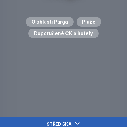
O oblasti Parga
Pláže
Doporučené CK a hotely
STŘEDISKA