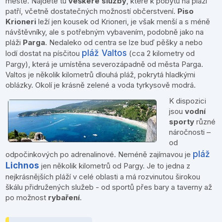
městě. Najdete tu
veškeré služby
, které k pobytu na pláži
patří, včetně dostatečných možností občerstvení.
Piso
Krioneri
leží jen kousek od Krioneri, je však menší a s méně
návštěvníky, ale s potřebným vybavením, podobně jako na
pláži
Parga
. Nedaleko od centra se lze buď pěšky a nebo
pláž Valtos
lodí dostat na písčitou
(cca 2 kilometry od
Pargy), která je umístěna severozápadně od města Parga.
Valtos je několik kilometrů dlouhá pláž, pokrytá hladkými
oblázky. Okolí je krásně zelené a voda tyrkysově modrá.
K dispozici
jsou
vodní
sporty
různé
náročnosti –
od
pláž
odpočinkových po adrenalinové. Neméně zajímavou je
Lichnos
jen několik kilometrů od Pargy. Je to jedna z
nejkrásnějších pláží v celé oblasti a má rozvinutou širokou
škálu přidružených služeb - od sportů přes bary a taverny až
po možnost
rybaření
.