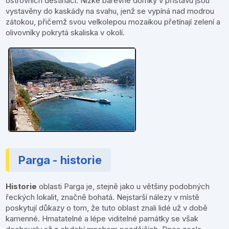
ostrovních destinací. Nízké barevné domky v přístavu jsou
vystavěny do kaskády na svahu, jenž se vypíná nad modrou
zátokou, přičemž svou velkolepou mozaikou přetínají zelení a
olivovníky pokrytá skaliska v okolí.
Parga - historie
Historie
oblasti Parga je, stejně jako u většiny podobných
řeckých lokalit, značně bohatá. Nejstarší nálezy v místě
poskytují důkazy o tom, že tuto oblast znali lidé už v době
kamenné. Hmatatelné a lépe viditelné památky se však