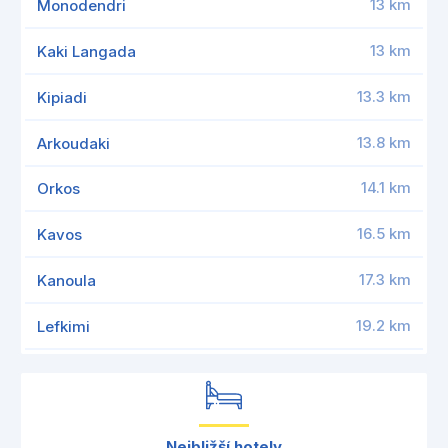
13 km
Monodendri
13 km
Kaki Langada
13.3 km
Kipiadi
13.8 km
Arkoudaki
14.1 km
Orkos
16.5 km
Kavos
17.3 km
Kanoula
19.2 km
Lefkimi
Nejbližší hotely