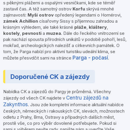
s pěknými plážemi a ospalými vesničkami, kde se téměř
zastavil čas. A též samotný ostrov
Korfu
skrývá mnohé
zajímavosti:
Myší ostrov
opředený legendami o Homérovi,
zámek Achillion
císařovny Sissy s příjemnou zahradou a
krásným výhledem, ale také krásné
pláže
,
kláštery
,
kostely
,
pevnosti
a
muzea
. Dále do řeckého vnitrozemí se
pak nachází spousta přírodních unikátů v podobě pohoří, lesů,
mokřad, archeologických nalezišť a církevních památek. O
tom, že Parga nabízí pro aktivní turistiku udeální klima, se
Parga - počasí
můžete přesvdčit sami na stránce
.
Doporučené CK a zájezdy
Nabídka CK a zájezdů do Pargy je průměrná. Všechny
Centru zájezdů na
zájezdy od všech CK najdete v
Zakynthos
. Jsou zde kompletní informace aktuální nabídce
českých, německých i rakouských CK, slevách, možnostech
odletu z Prahy, Brna, Ostravy a případných dalších měst,
prostě vše, co pro výběr dovolené potřebujete. Pokud si
sami s výběrem nevíte rady, napište nám a uveďte Vaše