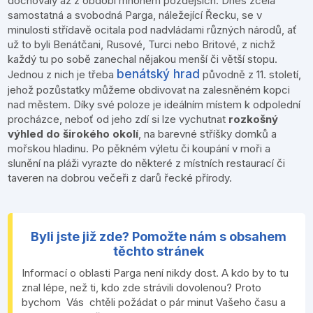
dochovaly až z období mnohem pozdějších. Dnes zcela
samostatná a svobodná Parga, náležející Řecku, se v
minulosti střídavě ocitala pod nadvládami různých národů, ať
už to byli Benátčani, Rusové, Turci nebo Britové, z nichž
každý tu po sobě zanechal nějakou menší či větší stopu.
benátský hrad
Jednou z nich je třeba
původně z 11. století,
jehož pozůstatky můžeme obdivovat na zalesněném kopci
nad městem. Díky své poloze je ideálním místem k odpolední
procházce, neboť od jeho zdí si lze vychutnat
rozkošný
výhled do širokého okolí
, na barevné stříšky domků a
mořskou hladinu. Po pěkném výletu či koupání v moři a
slunění na pláži vyrazte do některé z místních restaurací či
taveren na dobrou večeři z darů řecké přírody.
Byli jste již zde? Pomožte nám s obsahem
těchto stránek
Informací o oblasti Parga není nikdy dost. A kdo by to tu
znal lépe, než ti, kdo zde strávili dovolenou? Proto
bychom Vás chtěli požádat o pár minut Vašeho času a