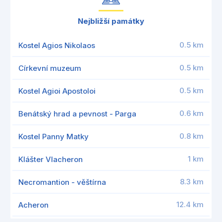
Nejbližší památky
0.5 km
Kostel Agios Nikolaos
0.5 km
Církevní muzeum
0.5 km
Kostel Agioi Apostoloi
0.6 km
Benátský hrad a pevnost - Parga
0.8 km
Kostel Panny Matky
1 km
Klášter Vlacheron
8.3 km
Necromantion - věštírna
12.4 km
Acheron