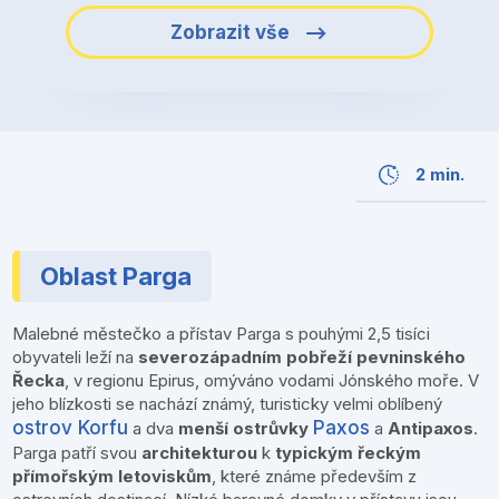
Zobrazit vše
2 min.
Oblast Parga
Malebné městečko a přístav Parga s pouhými 2,5 tisíci
obyvateli leží na
severozápadním pobřeží pevninského
Řecka
, v regionu Epirus, omýváno vodami Jónského moře. V
jeho blízkosti se nachází známý, turisticky velmi oblíbený
ostrov Korfu
Paxos
a dva
menší ostrůvky
a
Antipaxos
.
Parga patří svou
architekturou
k
typickým řeckým
přímořským letoviskům
, které známe především z