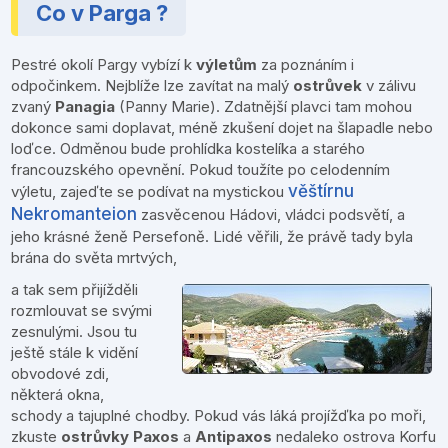
Co v Parga ?
Pestré okolí Pargy vybízí k
výletům
za poznáním i
odpočinkem. Nejblíže lze zavítat na malý
ostrůvek
v zálivu
zvaný
Panagia
(Panny Marie). Zdatnější plavci tam mohou
dokonce sami doplavat, méně zkušení dojet na šlapadle nebo
loďce. Odměnou bude prohlídka kostelíka a starého
francouzského opevnění. Pokud toužíte po celodenním
věštírnu
výletu, zajeďte se podívat na mystickou
Nekromanteion
zasvěcenou Hádovi, vládci podsvětí, a
jeho krásné ženě Persefoně. Lidé věřili, že právě tady byla
brána do světa mrtvých,
a tak sem přijížděli
rozmlouvat se svými
zesnulými. Jsou tu
ještě stále k vidění
obvodové zdi,
některá okna,
schody a tajuplné chodby. Pokud vás láká projížďka po moři,
zkuste
ostrůvky Paxos
a
Antipaxos
nedaleko ostrova Korfu