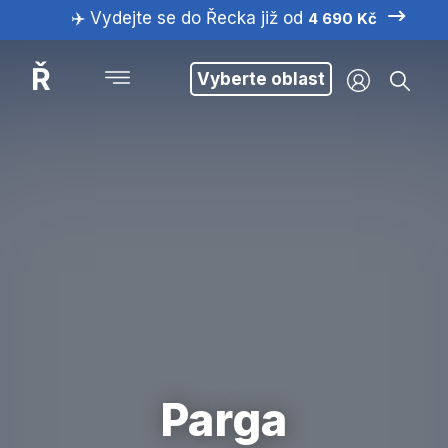
✈️ Vydejte se do Řecka již od
4 690 Kč
Ř
Vyberte oblast
Parga