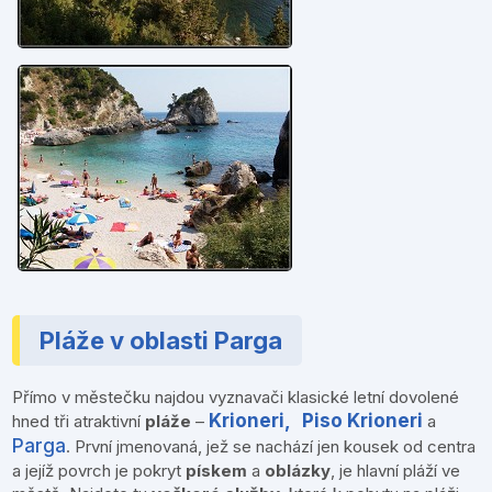
Pláže v oblasti Parga
Přímo v městečku najdou vyznavači klasické letní dovolené
Krioneri,
Piso Krioneri
hned tři atraktivní
pláže
–
a
Parga
. První jmenovaná, jež se nachází jen kousek od centra
a jejíž povrch je pokryt
pískem
a
oblázky
, je hlavní pláží ve