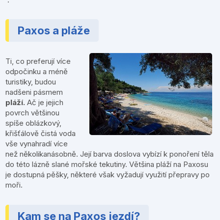
Paxos a pláže
Ti, co preferují více
odpočinku a méně
turistiky, budou
nadšeni pásmem
pláží.
Ač je jejich
povrch většinou
spíše oblázkový,
křišťálově čistá voda
vše vynahradí více
než několikanásobně. Její barva doslova vybízí k ponoření těla
do této lázně slané mořské tekutiny. Většina pláží na Paxosu
je dostupná pěšky, některé však vyžadují využití přepravy po
moři.
Kam se na Paxos jezdí?