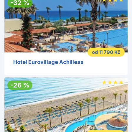
-
32
%
od 11 790 Kč
Hotel Eurovillage Achilleas
-
26
%