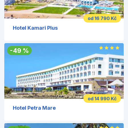
od 16 790 Kč
Hotel Kamari Plus
-
49
%
od 14 990 Kč
Hotel Petra Mare