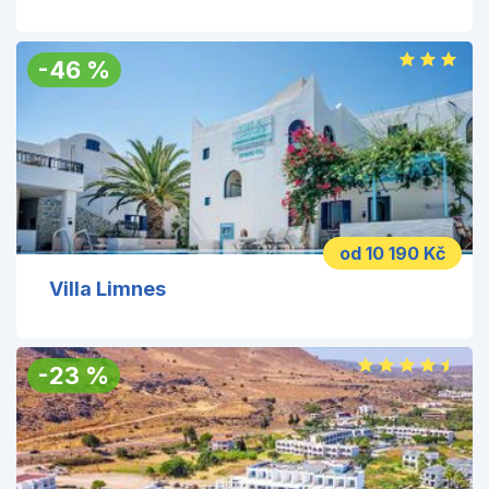
-
46
%
od 10 190 Kč
Villa Limnes
-
23
%