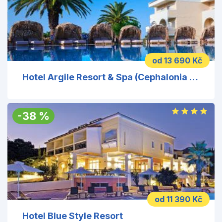
od 13 690 Kč
Hotel Argile Resort & Spa (Cephalonia Palace)
-
38
%
od 11 390 Kč
Hotel Blue Style Resort