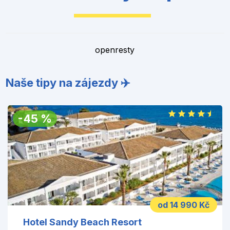
openresty
Naše tipy na zájezdy ✈️
-
45
%
od 14 990 Kč
Hotel Sandy Beach Resort