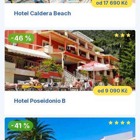
od 17 690 Kč
Hotel Caldera Beach
-
46
%
od 9 090 Kč
Hotel Poseidonio B
-
41
%