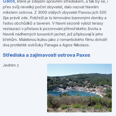
Gaios
, které je zdejším správním střediskem, a tak by se, i
přes svůj nevelký počet obyvatel, dalo nazvat hlavním
městem ostrova. Z 3000 stálých obyvatel Paxosu jich 500
žije právě zde. Pobřeží je tu lemováno barevnými domky a
řadou obchůdků a taveren. V hlavní sezoně vybízí terasy
restaurací v přístavu k pozorování přímořského života a
hlavně nádherných luxusních jachet, jež připlouvají k jeho
břehům. Malebnou kulisu jako z romantického filmu dotváří
dva protilehlé ostrůvky Panagia a Agios Nikolaos.
Střediska a zajímavosti ostrova Paxos
Jedním z