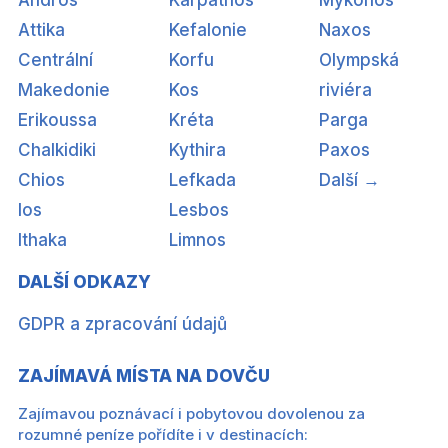
Attika
Kefalonie
Naxos
Centrální
Korfu
Olympská
Makedonie
Kos
riviéra
Erikoussa
Kréta
Parga
Chalkidiki
Kythira
Paxos
Chios
Lefkada
Další →
Ios
Lesbos
Ithaka
Limnos
DALŠÍ ODKAZY
GDPR a zpracování údajů
ZAJÍMAVÁ MÍSTA NA DOVČU
Zajímavou poznávací i pobytovou dovolenou za
rozumné peníze pořídíte i v destinacích: