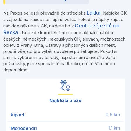
Lakka
Na Paxos se jezdí převážně do střediska
.
Nabídka CK
a zájezdů na Paxos není úplně velká. Pokud je nějaký zájezd
Centru zájezdů do
nabídce některé z CK, najdete ho v
Řecka
. Jsou zde kompletní informace aktuální nabídce
českých, německých i rakouských CK, slevách, možnostech
odletu z Prahy, Brna, Ostravy a případných dalších měst,
prostě vše, co pro výběr dovolené potřebujete. Pokud si
sami s výběrem nevíte rady, napište nám a uveďte Vaše
požadavky, jsme specialisté na Řecko, určitě Vám něco
doporučíme.
Nejbližší pláže
0.9 km
Kipiadi
1.1 km
Monodendri