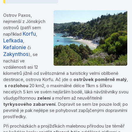
Ostrov Paxos,
nejmenší z Jónských
ostrovů (patří sem
Korfu
například
,
Lefkada
,
Kefalonie
či
Zakynthos
), se
nachází ve
vzdálenosti asi 12
kilometrů jižně od světoznámé a turisticky velmi oblíbené
destinace, ostrova Korfu. Ač jde o
ostrůvek poměrně malý
,
s rozlohou
20 km2, o maximálné délce 11km s šířkou
necelých 5 km ve svém nejširším bodě, láká návštěvníky svou
všudypřítomnou
zelení
a mořem až neuvěřitelně
tyrkysového zabarvení
. Dopravit se sem lze pouze lodí; po
pevnině je pak nejlépe se pohybovat zapůjčenými dopravními
prostředky.
Při procházkách a projížďkách malebnou přírodou lze téměř