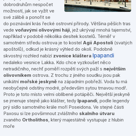
dobrodruhům nespočet
možností, jak se vyžít ve
své zálibě a ponořit se
do poznávání krás řecké ostrovní přírody. Většina pěších tras
vede
voňavými olivovými háji
, jež ukrývají mnohá tajemství,
například v podobě několika desítek kostelů. Téměř v
samotném středu ostrova je to kostel
Agii Apostoli
(svatých
apoštolů), odkud je krásný výhled do okolí. Podobně
Ipapandi
skvostný rozhled nabízí
zvonice kláštera
nedaleko vesnice Lakka. Kdo chce vyzkoušet něco
netradičního, nechť poměří rozpětí svých paží s
největším
olivovníkem
ostrova. Z trochu z jiného soudku jsou pak
unikátní
mořské jeskyně
na západním pobřeží. Voda tu má
neobyčejné odstíny modré, především sytou tmavou modř.
Proto je toto místo velmi oblíbené potápěči. Největší jeskyně
se jmenuje stejně jako klášter, tedy
Ipapandi
, podle legendy
prý sídlo samotného krále moří Poseidona. Ve stejné části
Paxosu si lze povšimnout zvláštního
skalního útvaru
zvaného
Ortholithos
, který majestátně vystupuje z hlubin
moře
.