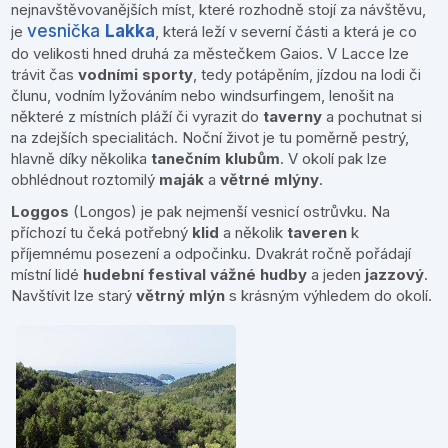
nejnavštěvovanějších míst, které rozhodně stojí za návštěvu,
vesnička
Lakka
je
, která leží v severní části a která je co
do velikosti hned druhá za městečkem Gaios. V Lacce lze
trávit čas
vodními sporty
, tedy potápěním, jízdou na lodi či
člunu, vodním lyžováním nebo windsurfingem, lenošit na
některé z místních pláží či vyrazit do
taverny
a pochutnat si
na zdejších specialitách. Noční život je tu poměrně pestrý,
hlavně díky několika
tanečním klubům
. V okolí pak lze
obhlédnout roztomilý
maják
a
větrné mlýny
.
Loggos
(Longos) je pak nejmenší vesnicí ostrůvku. Na
příchozí tu čeká potřebný
klid
a několik
taveren
k
příjemnému posezení a odpočinku. Dvakrát ročně pořádají
místní lidé
hudební festival vážné hudby
a jeden
jazzový
.
Navštívit lze starý
větrný mlýn
s krásným výhledem do okolí.