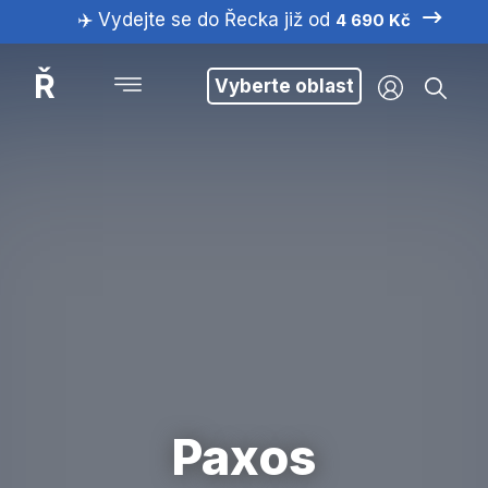
✈️ Vydejte se do Řecka již od
4 690 Kč
Ř
Vyberte oblast
Paxos