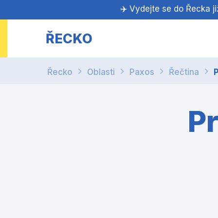
✈️ Vydejte se do Řecka j
ŘECKO
Řecko
Oblasti
Paxos
Řečtina
P
Pr