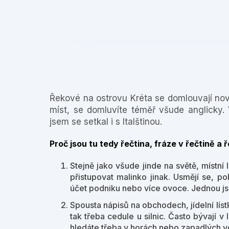
❮
Řekové na ostrovu Kréta se domlouvají n
míst, se domluvíte téměř všude anglicky. 
jsem se setkal i s Italštinou.
Proč jsou tu tedy řečtina, fráze v řečtině 
Stejně jako všude jinde na světě, místní
přistupovat malinko jinak. Usmějí se, p
účet podniku nebo více ovoce. Jednou jsm
Spousta nápisů na obchodech, jídelní líst
tak třeba cedule u silnic. Často bývají v 
hledáte třeba v horách nebo zapadlých ves