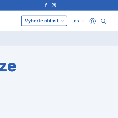
Vyberte oblast
cs
áze