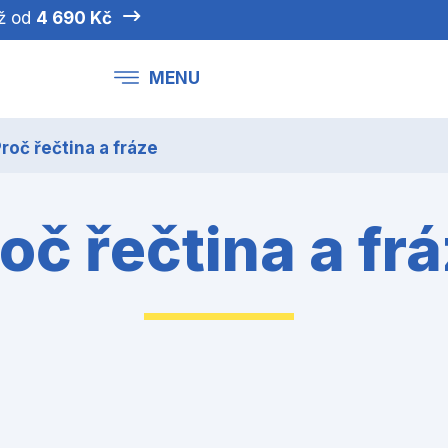
iž od
4 690 Kč
MENU
roč řečtina a fráze
oč řečtina a fr