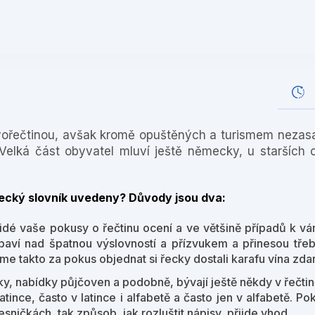
ovořečtinou, avšak kromě opuštěných a turismem neza
Velká část obyvatel mluví ještě německy, u starších 
a řecký slovník uvedeny? Důvody jsou dva:
 lidé vaše pokusy o řečtinu ocení a ve většině případů k 
obaví nad špatnou výslovností a přízvukem a přinesou třeb
e takto za pokus objednat si řecky dostali karafu vína zda
ky, nabídky půjčoven a podobně, bývají ještě někdy v řečtin
latince, často v latince i alfabetě a často jen v alfabetě. P
ničkách, tak způsob, jak rozluštit nápisy, přijde vhod.