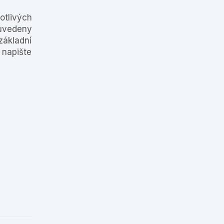
otlivých
uvedeny
základní
 napište