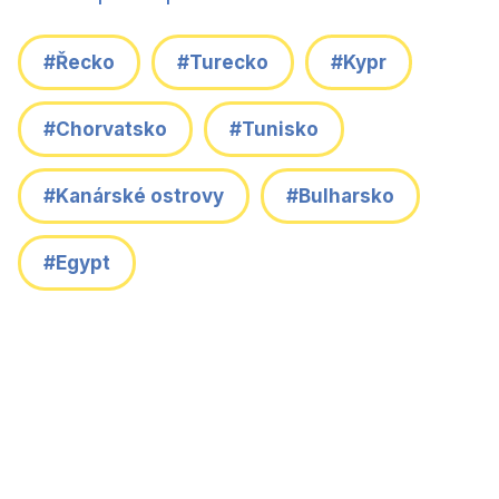
#Řecko
#Turecko
#Kypr
#Chorvatsko
#Tunisko
#Kanárské ostrovy
#Bulharsko
#Egypt