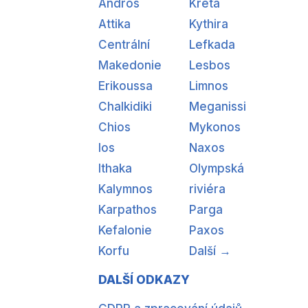
Andros
Kréta
Attika
Kythira
Centrální
Lefkada
Makedonie
Lesbos
Erikoussa
Limnos
Chalkidiki
Meganissi
Chios
Mykonos
Ios
Naxos
Ithaka
Olympská
Kalymnos
riviéra
Karpathos
Parga
Kefalonie
Paxos
Korfu
Další →
DALŠÍ ODKAZY