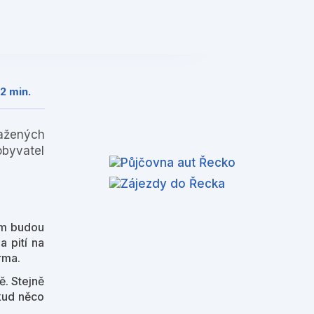
❯
2 min.
sažených
obyvatel
vám budou
a pití na
rma.
ě. Stejně
okud něco