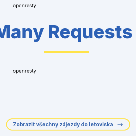
openresty
Many Requests
openresty
Zobrazit všechny zájezdy do letoviska