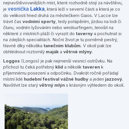
nejnavštěvovanějších míst, které rozhodně stojí za návštěvu,
vesnička
Lakka
je
, která leží v severní části a která je co
do velikosti hned druhá za městečkem Gaios. V Lacce lze
trávit čas
vodními sporty
, tedy potápěním, jízdou na lodi či
člunu, vodním lyžováním nebo windsurfingem, lenošit na
některé z místních pláží či vyrazit do
taverny
a pochutnat si
na zdejších specialitách. Noční život je tu poměrně pestrý,
hlavně díky několika
tanečním klubům
. V okolí pak lze
obhlédnout roztomilý
maják
a
větrné mlýny
.
Loggos
(Longos) je pak nejmenší vesnicí ostrůvku. Na
příchozí tu čeká potřebný
klid
a několik
taveren
k
příjemnému posezení a odpočinku. Dvakrát ročně pořádají
místní lidé
hudební festival vážné hudby
a jeden
jazzový
.
Navštívit lze starý
větrný mlýn
s krásným výhledem do okolí.