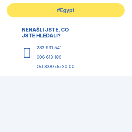
#Egypt
NENAŠLI JSTE, CO
JSTE HLEDALI?
283 931 541
606 613 186
Od 8:00 do 20:00
OBSAH WEBU
servis@vdetailech.cz
© All rights reserved 2005-2026
Texty jsou autorsky chráněny
Dominik Medal
Petr Zítek,