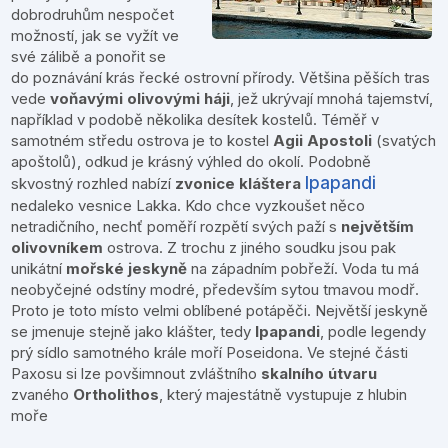
dobrodruhům nespočet
možností, jak se vyžít ve
své zálibě a ponořit se
do poznávání krás řecké ostrovní přírody. Většina pěších tras
vede
voňavými olivovými háji
, jež ukrývají mnohá tajemství,
například v podobě několika desítek kostelů. Téměř v
samotném středu ostrova je to kostel
Agii Apostoli
(svatých
apoštolů), odkud je krásný výhled do okolí. Podobně
Ipapandi
skvostný rozhled nabízí
zvonice kláštera
nedaleko vesnice Lakka. Kdo chce vyzkoušet něco
netradičního, nechť poměří rozpětí svých paží s
největším
olivovníkem
ostrova. Z trochu z jiného soudku jsou pak
unikátní
mořské jeskyně
na západním pobřeží. Voda tu má
neobyčejné odstíny modré, především sytou tmavou modř.
Proto je toto místo velmi oblíbené potápěči. Největší jeskyně
se jmenuje stejně jako klášter, tedy
Ipapandi
, podle legendy
prý sídlo samotného krále moří Poseidona. Ve stejné části
Paxosu si lze povšimnout zvláštního
skalního útvaru
zvaného
Ortholithos
, který majestátně vystupuje z hlubin
moře
.