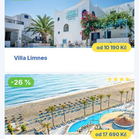
od 10 190 Kč
Villa Limnes
-
26
%
od 17 690 Kč