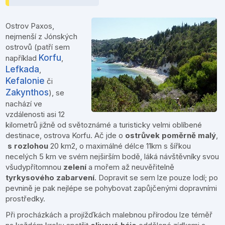
Ostrov Paxos,
nejmenší z Jónských
ostrovů (patří sem
Korfu
například
,
Lefkada
,
Kefalonie
či
Zakynthos
), se
nachází ve
vzdálenosti asi 12
kilometrů jižně od světoznámé a turisticky velmi oblíbené
destinace, ostrova Korfu. Ač jde o
ostrůvek poměrně malý
,
s rozlohou
20 km2, o maximálné délce 11km s šířkou
necelých 5 km ve svém nejširším bodě, láká návštěvníky svou
všudypřítomnou
zelení
a mořem až neuvěřitelně
tyrkysového zabarvení
. Dopravit se sem lze pouze lodí; po
pevnině je pak nejlépe se pohybovat zapůjčenými dopravními
prostředky.
Při procházkách a projížďkách malebnou přírodou lze téměř