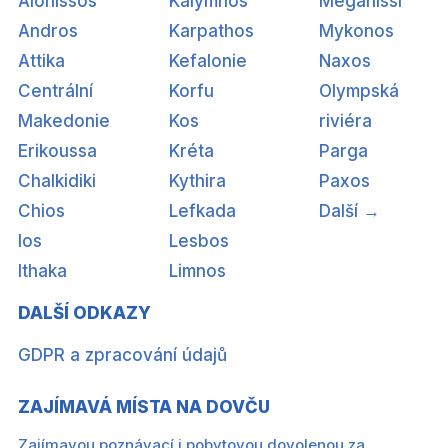
Alonissos
Kalymnos
Meganissi
Andros
Karpathos
Mykonos
Attika
Kefalonie
Naxos
Centrální
Korfu
Olympská
Makedonie
Kos
riviéra
Erikoussa
Kréta
Parga
Chalkidiki
Kythira
Paxos
Chios
Lefkada
Další →
Ios
Lesbos
Ithaka
Limnos
DALŠÍ ODKAZY
GDPR a zpracování údajů
ZAJÍMAVÁ MÍSTA NA DOVČU
Zajímavou poznávací i pobytovou dovolenou za