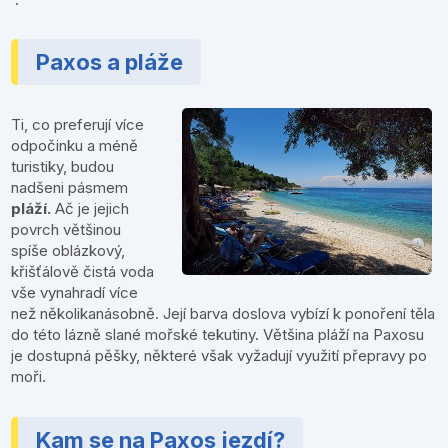
Paxos a pláže
Ti, co preferují více
odpočinku a méně
turistiky, budou
nadšeni pásmem
pláží.
Ač je jejich
povrch většinou
spíše oblázkový,
křišťálově čistá voda
vše vynahradí více
než několikanásobně. Její barva doslova vybízí k ponoření těla
do této lázně slané mořské tekutiny. Většina pláží na Paxosu
je dostupná pěšky, některé však vyžadují využití přepravy po
moři.
Kam se na Paxos jezdí?