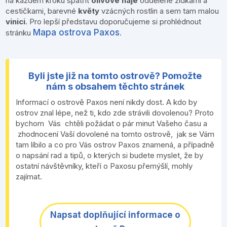
na každém kroku spatřit
olivové háje
oddělené zídkami a
cestičkami, barevné
květy
vzácných rostlin a sem tam malou
vinici
. Pro lepší představu doporučujeme si prohlédnout
Mapa ostrova Paxos
stránku
.
Byli jste již na tomto ostrově? Pomožte
nám s obsahem těchto stránek
Informací o ostrově Paxos není nikdy dost. A kdo by
ostrov znal lépe, než ti, kdo zde strávili dovolenou? Proto
bychom Vás chtěli požádat o pár minut Vašeho času a
zhodnocení Vaší dovolené na tomto ostrově, jak se Vám
tam líbilo a co pro Vás ostrov Paxos znamená, a případně
o napsání rad a tipů, o kterých si budete myslet, že by
ostatní návštěvníky, kteří o Paxosu přemýšlí, mohly
zajímat.
Napsat doplňující informace o