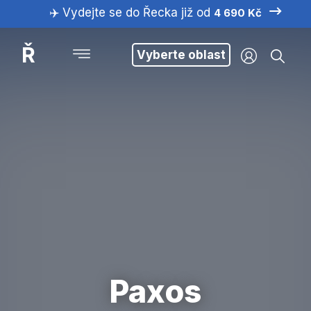
✈️ Vydejte se do Řecka již od
4 690 Kč
Ř
Vyberte oblast
Paxos