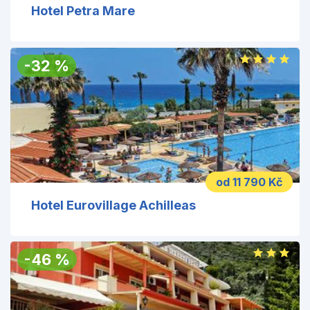
Hotel Petra Mare
-
32
%
od 11 790 Kč
Hotel Eurovillage Achilleas
-
46
%