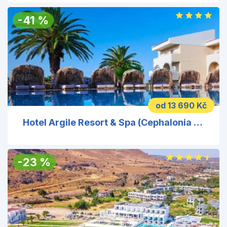
-
41
%
od 13 690 Kč
Hotel Argile Resort & Spa (Cephalonia Palace)
-
23
%