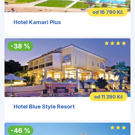
od 16 790 Kč
Hotel Kamari Plus
-
38
%
od 11 390 Kč
Hotel Blue Style Resort
-
46
%