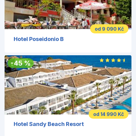
od 9 090 Kč
Hotel Poseidonio B
-
45
%
od 14 990 Kč
Hotel Sandy Beach Resort