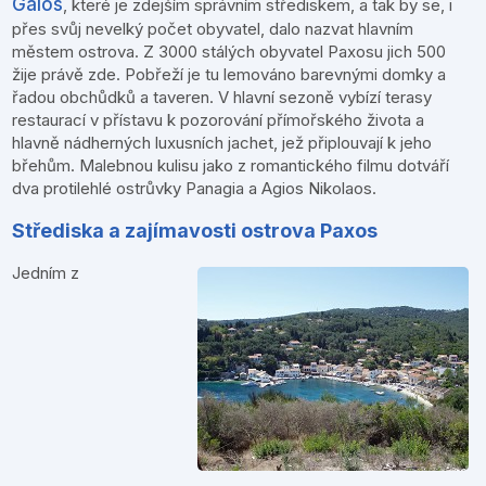
Gaios
, které je zdejším správním střediskem, a tak by se, i
přes svůj nevelký počet obyvatel, dalo nazvat hlavním
městem ostrova. Z 3000 stálých obyvatel Paxosu jich 500
žije právě zde. Pobřeží je tu lemováno barevnými domky a
řadou obchůdků a taveren. V hlavní sezoně vybízí terasy
restaurací v přístavu k pozorování přímořského života a
hlavně nádherných luxusních jachet, jež připlouvají k jeho
břehům. Malebnou kulisu jako z romantického filmu dotváří
dva protilehlé ostrůvky Panagia a Agios Nikolaos.
Střediska a zajímavosti ostrova Paxos
Jedním z